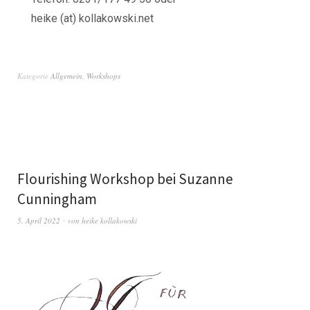
heike (at) kollakowski.net
Kategorie
Allgemein
,
Workshops
Flourishing Workshop bei Suzanne
Cunningham
5. April 2022
von
heike kollakowski