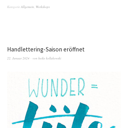
Kategorie
Allgemein
,
Workshops
Handlettering-Saison eröffnet
22. Januar 2024
von
heike kollakowski