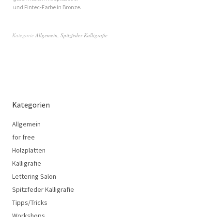
und Fintec-Farbe in Bronze.
Kategorie
Allgemein
,
Spitzfeder Kalligrafie
Kategorien
Allgemein
for free
Holzplatten
Kalligrafie
Lettering Salon
Spitzfeder Kalligrafie
Tipps/Tricks
Workshops