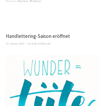
Kategorie
Allgemein
,
Workshops
Handlettering-Saison eröffnet
22. Januar 2024
von
heike kollakowski