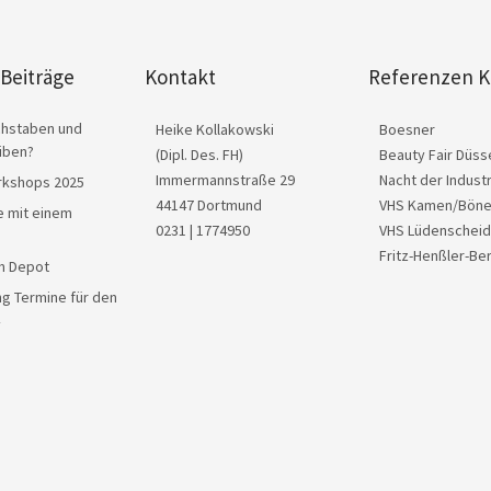
Beiträge
Kontakt
Referenzen K
chstaben und
Heike Kollakowski
Boesner
iben?
(Dipl. Des. FH)
Beauty Fair Düss
Immermannstraße 29
Nacht der Industr
kshops 2025
44147 Dortmund
VHS Kamen/Bön
e mit einem
0231 | 1774950
VHS Lüdenscheid
Fritz-Henßler-Be
im Depot
ng Termine für den