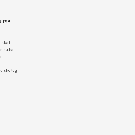
urse
eldorf
iekultur
en
rufskolleg